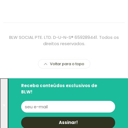
BLW SOCIAL PTE. LTD. D-U-N-S® 659289441. Todos os
direitos reservados.
Voltar para o topo
Receba conteúdos exclusivos de
BLW!
✕
Assinar!