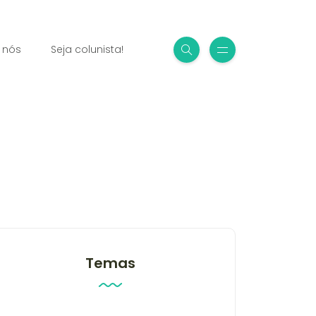
 nós
Seja colunista!
Temas