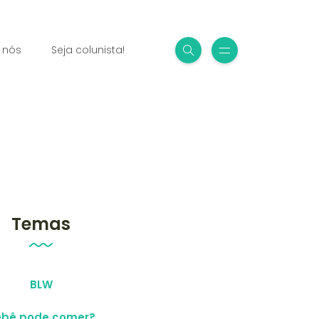
 nós
Seja colunista!
Temas
BLW
ebê pode comer?