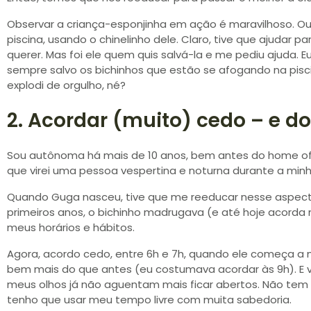
Observar a criança-esponjinha em ação é maravilhoso. Ou
piscina, usando o chinelinho dele. Claro, tive que ajuda
querer. Mas foi ele quem quis salvá-la e me pediu ajuda. Eu
sempre salvo os bichinhos que estão se afogando na pisc
explodi de orgulho, né?
2. Acordar (muito) cedo – e 
Sou autônoma há mais de 10 anos, bem antes do home offic
que virei uma pessoa vespertina e noturna durante a minha
Quando Guga nasceu, tive que me reeducar nesse aspecto
primeiros anos, o bichinho madrugava (e até hoje acorda m
meus horários e hábitos.
Agora, acordo cedo, entre 6h e 7h, quando ele começa a 
bem mais do que antes (eu costumava acordar às 9h). E v
meus olhos já não aguentam mais ficar abertos. Não tem 
tenho que usar meu tempo livre com muita sabedoria.