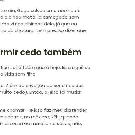
tro dia, Guga salvou uma abelha da
r para ele não matá-la esmagada sem
 me vi nos olhinhos dele, já que eu
ina da chácara. Nem preciso dizer que
dormir cedo também
e ser a febre que é hoje. Isso significa
 vida sem filho.
. Além da privação de sono nos dois
uito cedo). Então, o jeito foi mudar
me chamar – e isso faz meu dia render
ou dormir, no máximo, 22h, quando
mais essa de maratonar séries, não,