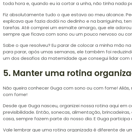
toda hora e, quando eu ia cortar a unha, não tinha nada p
Fiz absolutamente tudo o que estava ao meu alcance. Ped
explicava que fazia dodói no dedinho e na barriguinha, te
tarefas. Até comprei um esmalte amargo, que ele adorou 
sempre que ficava com sono ou um pouco nervoso ou com
Sabe o que resolveu? Eu parar de colocar a minha mão na b
para parar, após umas semanas, ele também foi reduzindo 
um dos desafios da maternidade que consegui lidar com
5. Manter uma rotina organiz
Não queira conhecer Guga com sono ou com fome! Aliás,
com fome!
Desde que Guga nasceu, organizei nossa rotina aqui em c
previsibilidade. Então, sonecas, alimentação, brincadeiras
casa, sempre fazem parte do nosso dia. E Guga participa 
Vale lembrar que uma rotina organizada é diferente de u