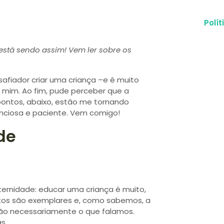
Polí
está sendo assim! Vem ler sobre os
esafiador criar uma criança –e é muito
a mim. Ao fim, pude perceber que a
ontos, abaixo, estão me tornando
enciosa e paciente. Vem comigo!
de
ernidade: educar uma criança é muito,
ábitos são exemplares e, como sabemos, a
não necessariamente o que falamos.
s.