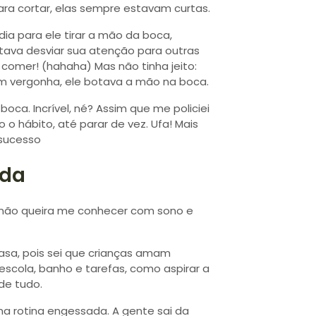
ara cortar, elas sempre estavam curtas.
ia para ele tirar a mão da boca,
ntava desviar sua atenção para outras
comer! (hahaha) Mas não tinha jeito:
 vergonha, ele botava a mão na boca.
oca. Incrível, né? Assim que me policiei
o hábito, até parar de vez. Ufa! Mais
 sucesso
ada
 não queira me conhecer com sono e
asa, pois sei que crianças amam
, escola, banho e tarefas, como aspirar a
de tudo.
ma rotina engessada. A gente sai da