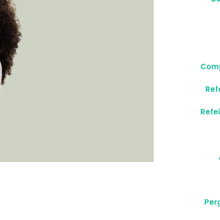
Comp
Ref
Refe
Per