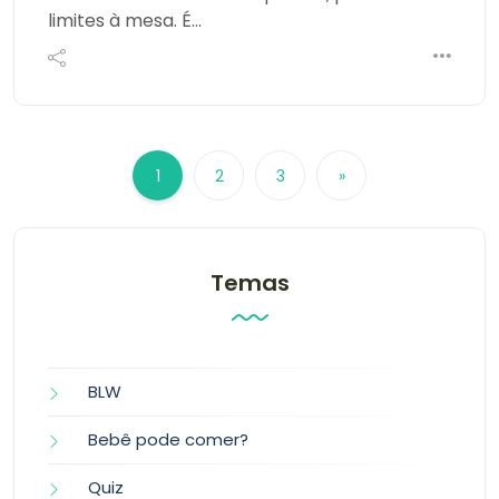
limites à mesa. É…
1
2
3
»
Temas
BLW
Bebê pode comer?
Quiz