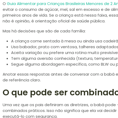
O
Guia Alimentar para Crianças Brasileiras Menores de 2 A
evitar o consumo de açúcar, mel, sal em excesso e de ali
primeiros anos de vida. Se a criança está nessa faixa, es
não é opinião, é orientação oficial de saúde pública.
Mas há decisões que são de cada família:
A criança come sentada à mesa ou ainda usa cadeir
Usa babador, prato com ventosa, talheres adaptado
Aceita variação ou prefere uma rotina muito previsíve
Tem alguma aversão conhecida (textura, temperatura
Segue alguma abordagem específica, como BLW ou pa
Anotar essas respostas antes de conversar com a babá e
de referência claro.
O que pode ser combinad
Uma vez que os pais definiram as diretrizes, a babá pode 
combinados práticos. Isso não significa que ela vai decidir 
executá-lo com segurança.