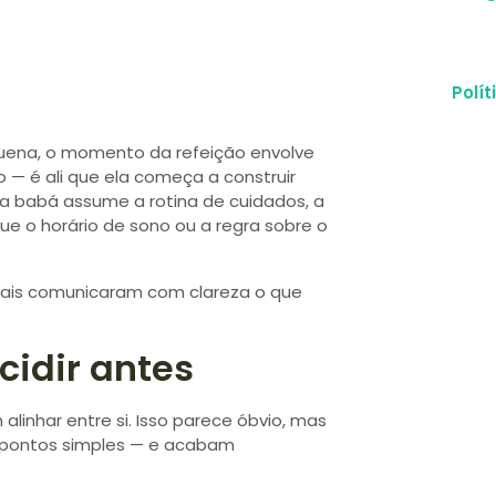
Polí
quena, o momento da refeição envolve
o — é ali que ela começa a construir
ma babá assume a rotina de cuidados, a
e o horário de sono ou a regra sobre o
 pais comunicaram com clareza o que
cidir antes
linhar entre si. Isso parece óbvio, mas
o pontos simples — e acabam