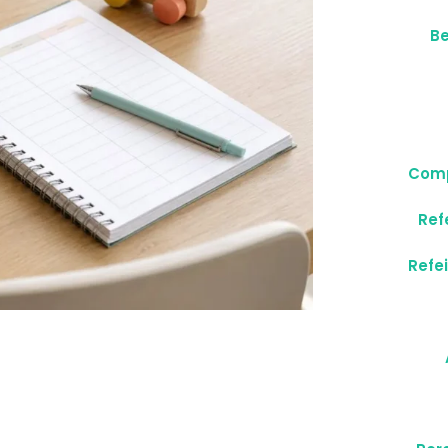
B
Comp
Ref
Refe