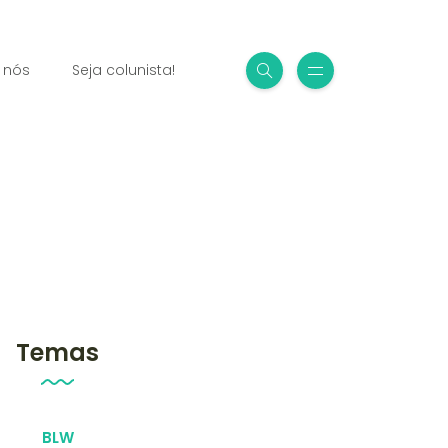
 nós
Seja colunista!
Temas
BLW