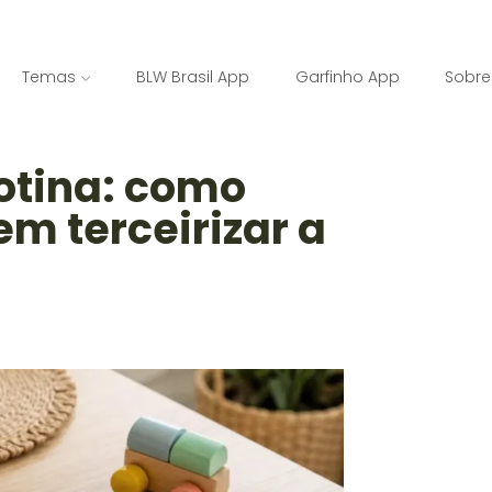
Temas
BLW Brasil App
Garfinho App
Sobre
otina: como
m terceirizar a