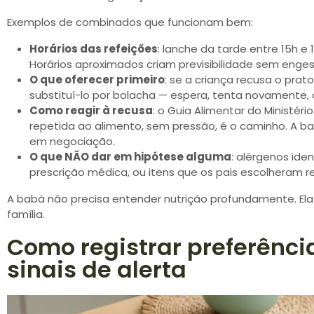
Exemplos de combinados que funcionam bem:
Horários das refeições
: lanche da tarde entre 15h e 
Horários aproximados criam previsibilidade sem eng
O que oferecer primeiro
: se a criança recusa o prat
substituí-lo por bolacha — espera, tenta novamente,
Como reagir à recusa
: o Guia Alimentar do Ministér
repetida ao alimento, sem pressão, é o caminho. A ba
em negociação.
O que NÃO dar em hipótese alguma
: alérgenos iden
prescrição médica, ou itens que os pais escolheram re
A babá não precisa entender nutrição profundamente. Ela 
família.
Como registrar preferência
sinais de alerta