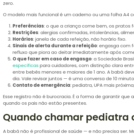
zero.
O modelo mais funcional é um caderno ou uma folha A4 col
Preferências
: o que a criança come bem, os pratos 
Restrições
: alergias confirmadas, intolerâncias, alime
Horários
: janela de cada refeição, não horário fixo.
Sinais de alerta durante a refeição
: engasga com f
refluxo que piora ao deitar imediatamente após com
O que fazer em caso de engasgo
: a Sociedade Brasi
específicas
para cuidadores, com distinção clara entre
entre bebês menores e maiores de 1 ano. A babá deve
dia. Vale revisar juntos — é uma conversa de 10 minut
Contato de emergência
: pediatra, UPA mais próxima
Esse registro não é burocracia. É a forma de garantir que 
quando os pais não estão presentes.
Quando chamar pediatra o
A babá não é profissional de saúde — e não precisa ser.