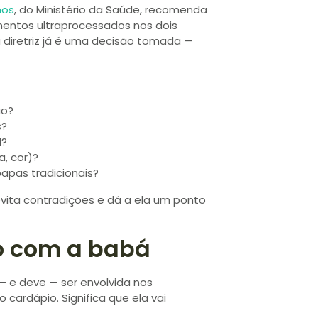
nos
, do Ministério da Saúde, recomenda
mentos ultraprocessados nos dois
sa diretriz já é uma decisão tomada —
ão?
s?
l?
, cor)?
pas tradicionais?
vita contradições e dá a ela um ponto
o com a babá
— e deve — ser envolvida nos
o cardápio. Significa que ela vai