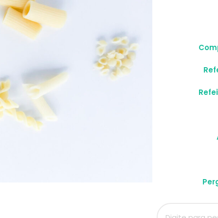
Comp
Ref
Refe
Per